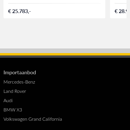
€ 25.783,-
€ 28.9
Importaanbod
Mercedes-Benz
Land Rover
Audi
BMW X3
Volkswagen Grand California