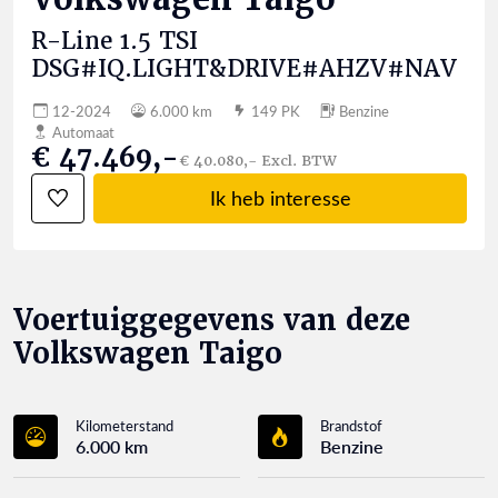
R-Line 1.5 TSI
DSG#IQ.LIGHT&DRIVE#AHZV#NAV
12-2024
6.000 km
149 PK
Benzine
Automaat
€ 47.469,-
€ 40.080,- Excl. BTW
Ik heb interesse
Voertuiggegevens van deze
Volkswagen Taigo
Kilometerstand
Brandstof
6.000 km
Benzine