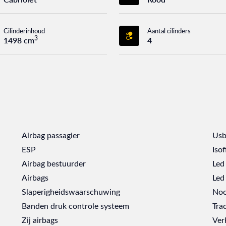
Cilinderinhoud
Aantal cilinders
3
1498 cm
4
Airbag passagier
Usb
ESP
Isof
Airbag bestuurder
Led
Airbags
Led 
Slaperigheidswaarschuwing
Noo
Banden druk controle systeem
Tra
Zij airbags
Ver