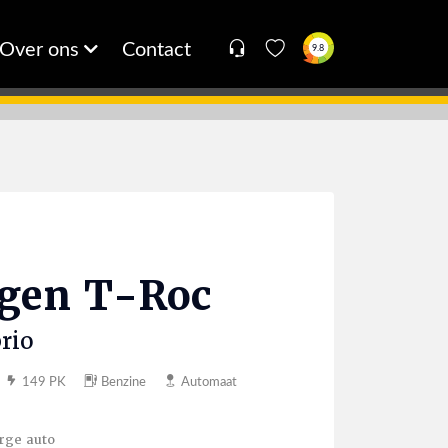
Over ons
Contact
9.8
agen
T-Roc
rio
149 PK
Benzine
Automaat
rge auto