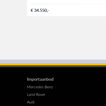
€ 34.550,-
Importaanbod
Mercedes-Benz
Land Rover
Audi