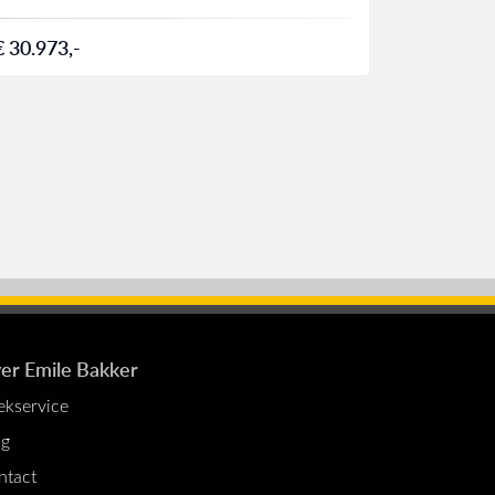
€ 30.973,-
€ 31.417,
er Emile Bakker
ekservice
og
ntact