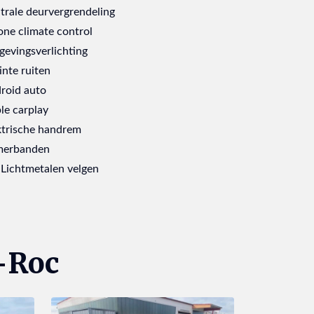
trale deurvergrendeling
one climate control
evingsverlichting
inte ruiten
roid auto
le carplay
ktrische handrem
erbanden
 Lichtmetalen velgen
-Roc