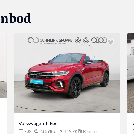
anbod
Volkswagen T-Roc
2023
23.598 km
149 PK
Benzine