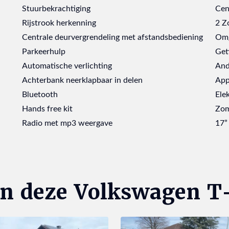
Stuurbekrachtiging
Cen
Rijstrook herkenning
2 Z
Centrale deurvergrendeling met afstandsbediening
Omg
Parkeerhulp
Get
Automatische verlichting
And
Achterbank neerklapbaar in delen
App
Bluetooth
Ele
Hands free kit
Zom
Radio met mp3 weergave
17”
an deze Volkswagen T