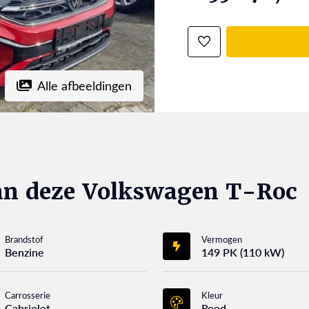
Alle afbeeldingen
an deze Volkswagen T-Roc
Brandstof
Vermogen
Benzine
149 PK (110 kW)
Carrosserie
Kleur
Cabriolet
Rood