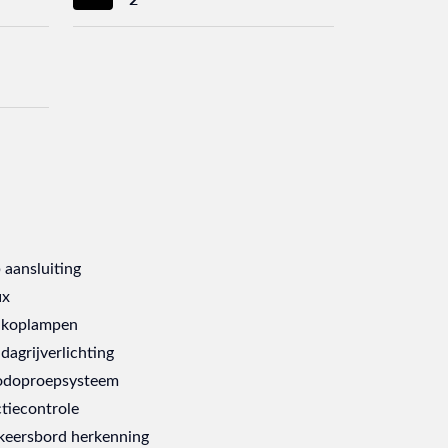
 aansluiting
ix
 koplampen
dagrijverlichting
doproepsysteem
ctiecontrole
keersbord herkenning