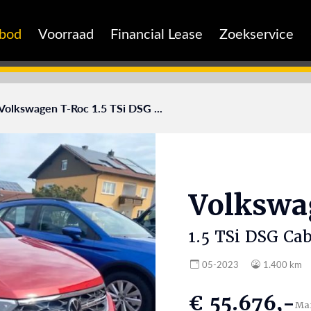
nbod
Voorraad
Financial Lease
Zoekservice
Volkswagen T-Roc 1.5 TSi DSG ...
Volksw
1.5 TSi DSG Cab
05-2023
1.400 km
€ 55.676,-
Ma