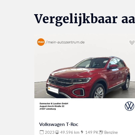
Vergelijkbaar a
Volkswagen T-Roc
2023
49.596 km
149 PK
Benzine