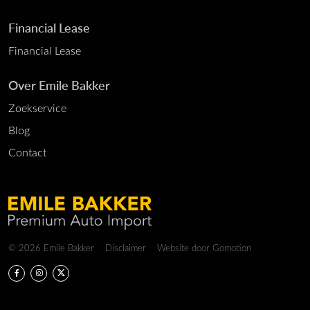
Financial Lease
Financial Lease
Over Emile Bakker
Zoekservice
Blog
Contact
Copyright navigation
© 2026 Emile Bakker
Disclaimer
Website door
Gomotion