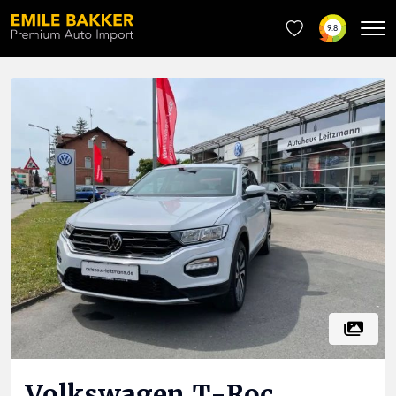
9.8
Volkswagen
T-Roc