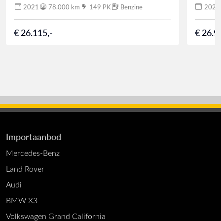
2021
78.000 km
149 PK
Benzine
2021
€ 26.115,-
€ 26.9
Importaanbod
Mercedes-Benz
Land Rover
Audi
BMW X3
Volkswagen Grand California