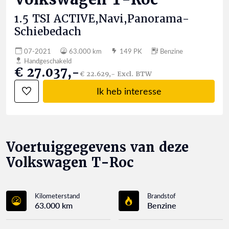
1.5 TSI ACTIVE,Navi,Panorama-
Schiebedach
07-2021
63.000 km
149 PK
Benzine
Handgeschakeld
€ 27.037,-
€ 22.629,- Excl. BTW
Ik heb interesse
Voertuiggegevens van deze
Volkswagen T-Roc
Kilometerstand
Brandstof
63.000 km
Benzine