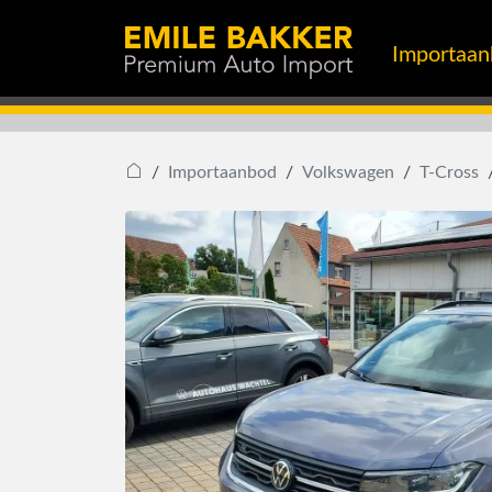
Importaa
Importaanbod
Volkswagen
T-Cross