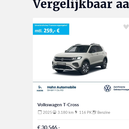
Vergelijkbaar a
Volkswagen T-Cross
2025
3.180 km
116 PK
Benzine
€ 30.546,-