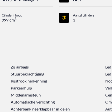
Cilinderinhoud
Aantal cilinders
3
999 cm
3
Zij airbags
Led
Stuurbekrachtiging
Led 
Rijstrook herkenning
Noo
Parkeerhulp
Ver
Middenarmsteun
Cen
Automatische verlichting
Omg
Achterbank neerklapbaar in delen
Aut