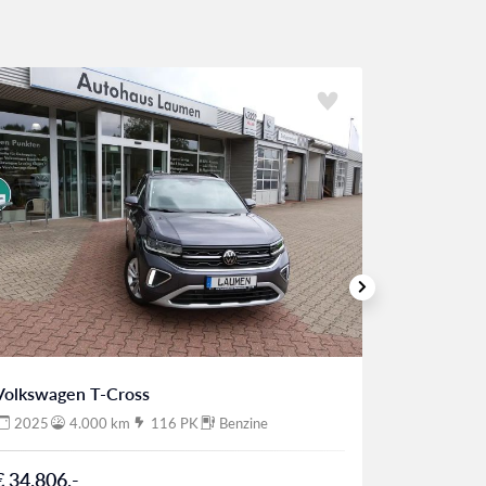
Volkswagen T-Cross
Volkswage
2025
4.000 km
116 PK
Benzine
2025
€ 34.806,-
€ 42.370,