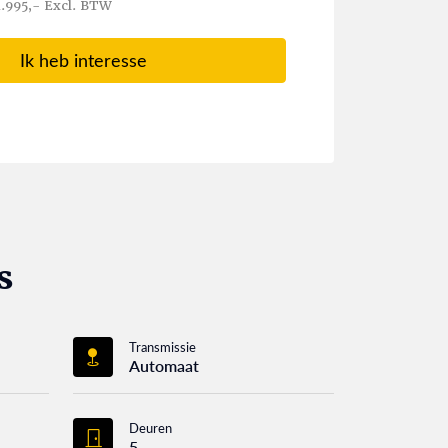
.995,- Excl. BTW
Ik heb interesse
s
Transmissie
Automaat
Deuren
5