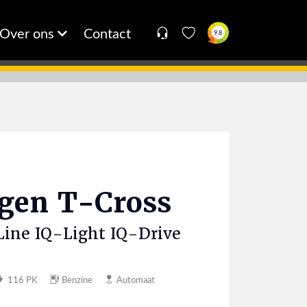
Over ons
Contact
9.8
agen
T-Cross
Line IQ-Light IQ-Drive
116 PK
Benzine
Automaat