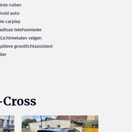
inte ruiten
roid auto
le carplay
adloze telefoonlader
 Lichtmetalen velgen
ptieve grootlichtassistent
iler
-Cross