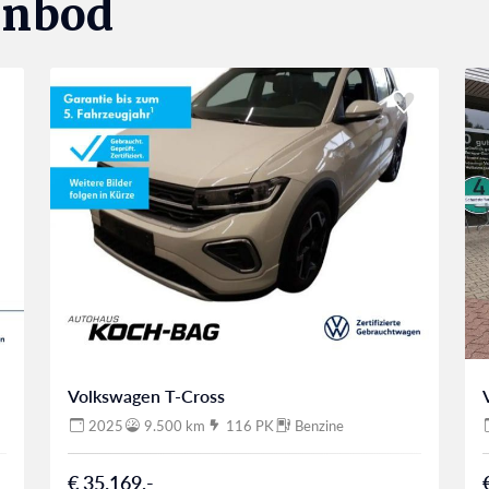
anbod
Volkswagen T-Cross
2025
9.500 km
116 PK
Benzine
€ 35.169,-