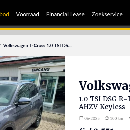
nbod
Voorraad
Financial Lease
Zoekservice
Volkswagen T-Cross 1.0 TSI DS...
Volksw
1.0 TSI DSG R-
AHZV Keyless
06-2025
100 km