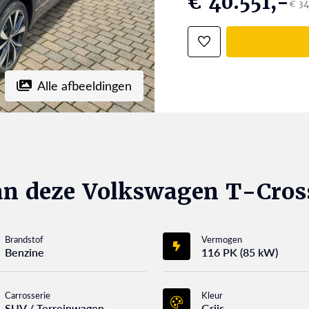
€ 40.551,-
€ 34
Alle afbeeldingen
an deze Volkswagen T-Cros
Brandstof
Vermogen
Benzine
116 PK (85 kW)
Carrosserie
Kleur
SUV / Terreinwagen
Grijs