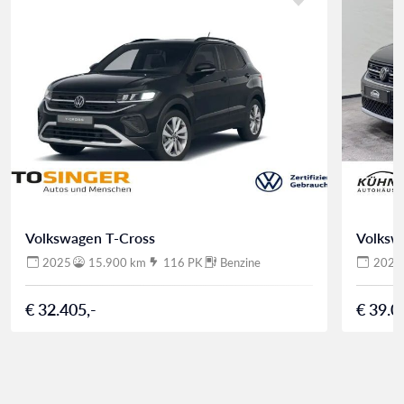
Volkswagen T-Cross
Volksw
2025
15.900 km
116 PK
Benzine
2025
€ 32.405,-
€ 39.0