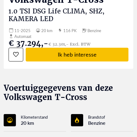
1.0 TSI DSG Life CLIMA, SHZ,
KAMERA LED
11-2025
20 km
116 PK
Benzine
Automaat
€ 37.294,-
€ 32.301,- Excl. BTW
Ik heb interesse
Voertuiggegevens van deze
Volkswagen T-Cross
Kilometerstand
Brandstof
20 km
Benzine