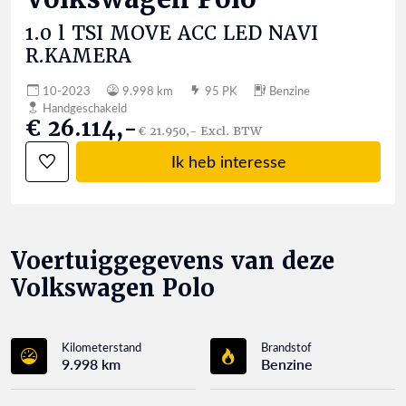
1.0 l TSI MOVE ACC LED NAVI
R.KAMERA
10-2023
9.998 km
95 PK
Benzine
Handgeschakeld
€ 26.114,-
€ 21.950,- Excl. BTW
Ik heb interesse
Voertuiggegevens van deze
Volkswagen Polo
Kilometerstand
Brandstof
9.998 km
Benzine