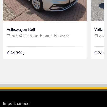
Volkswagen Golf
Volksw
2021
66.185 km
130 PK
Benzine
2021
€ 24.391,-
€ 24.9
Importaanbod