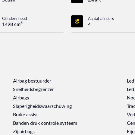
Cilinderinhoud
Aantal cilinders
3
1498 cm
4
Airbag bestuurder
Led
Snelheidsbegrenzer
Led 
Airbags
Noo
Slaperigheidswaarschuwing
Tra
Brake assist
Ver
Banden druk controle systeem
Cen
Zij airbags
Fijn