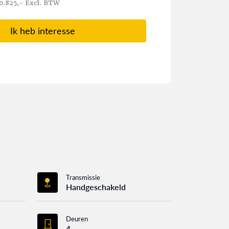
0.825,- Excl. BTW
Ik heb interesse
Transmissie
Handgeschakeld
Deuren
4