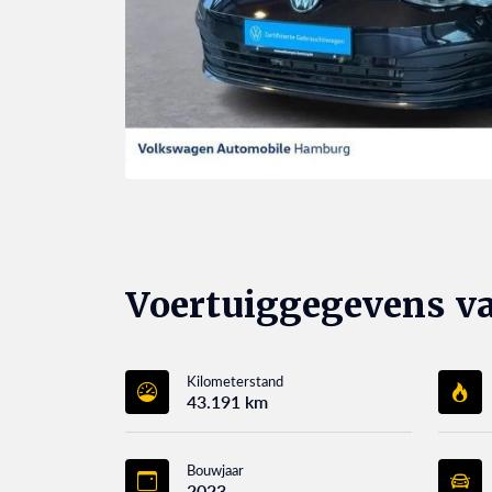
Voertuiggegevens v
Kilometerstand
43.191 km
Bouwjaar
2023