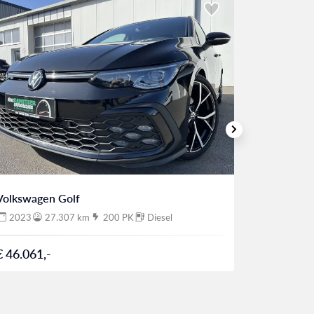
Volkswagen Golf
Volkswage
2023
27.307 km
200 PK
Diesel
2023
€ 46.061,-
€ 34.506,