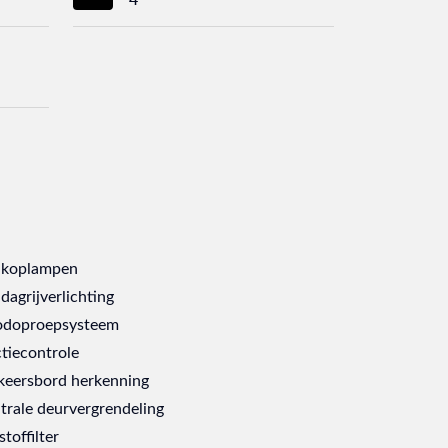
 koplampen
dagrijverlichting
doproepsysteem
ctiecontrole
keersbord herkenning
trale deurvergrendeling
stoffilter