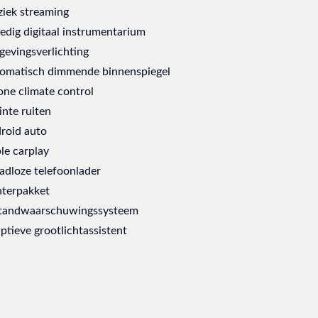
iek streaming
ledig digitaal instrumentarium
evingsverlichting
omatisch dimmende binnenspiegel
one climate control
inte ruiten
roid auto
le carplay
adloze telefoonlader
terpakket
tandwaarschuwingssysteem
ptieve grootlichtassistent