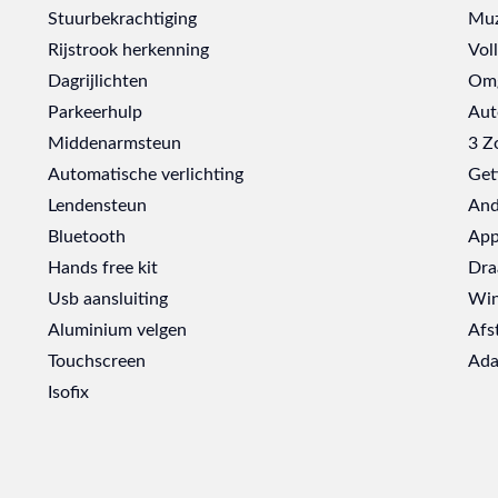
Stuurbekrachtiging
Muz
Rijstrook herkenning
Vol
Dagrijlichten
Omg
Parkeerhulp
Aut
Middenarmsteun
3 Z
Automatische verlichting
Get
Lendensteun
And
Bluetooth
App
Hands free kit
Dra
Usb aansluiting
Win
Aluminium velgen
Afs
Touchscreen
Ada
Isofix