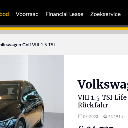
nbod
Voorraad
Financial Lease
Zoekservice
olkswagen Golf VIII 1.5 TSI ...
Volksw
VIII 1.5 TSI Li
Rückfahr
03-2023
43.191 km