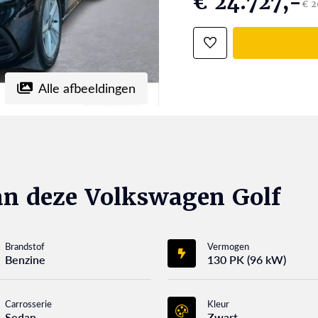
€ 24.727,-
€ 2
Alle afbeeldingen
an deze Volkswagen Golf
Brandstof
Vermogen
Benzine
130 PK (96 kW)
Carrosserie
Kleur
Sedan
Zwart