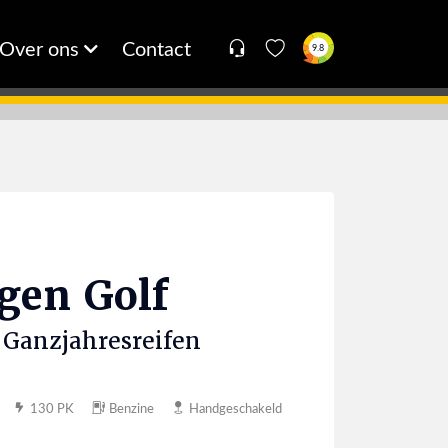
Over ons
Contact
9.8
agen
Golf
fe Ganzjahresreifen
130 PK
Benzine
Handgeschakeld