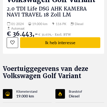
2.0 TDI Life DSG AHK KAMERA
NAVI TRAVEL 18 Zoll LM
01-2024
19.000 km
116 PK
Diesel
Automaat
€ 36.443,-
€ 31.079,- Excl. BTW
Ik heb interesse
Voertuiggegevens van deze
Volkswagen Golf Variant
Kilometerstand
Brandstof
19.000 km
Diesel