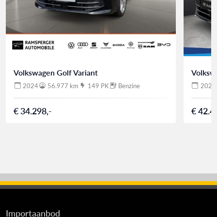
Volkswagen Golf Variant
Volkswa
2024
56.977 km
149 PK
Benzine
2024
€ 34.298,-
€ 42.4
Importaanbod