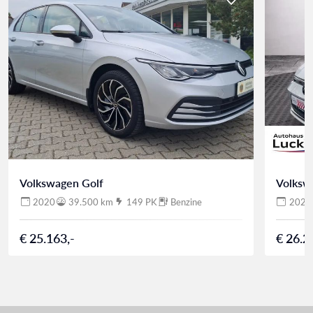
Volkswagen Golf
Volksw
2020
39.500 km
149 PK
Benzine
2020
€ 25.163,-
€ 26.2