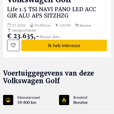
Life 1.5 TSI NAVI PANO LED ACC
GJR ALU APS SITZHZG
07-2020
59.400 km
130 PK
Benzine
Handgeschakeld
€ 23.635,-
Marge auto
Ik heb interesse
Voertuiggegevens van deze
Volkswagen Golf
Kilometerstand
Brandstof
59.400 km
Benzine