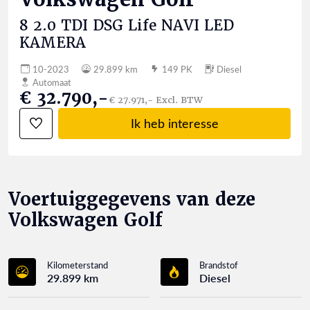
8 2.0 TDI DSG Life NAVI LED
KAMERA
10-2023
29.899 km
149 PK
Diesel
Automaat
€ 32.790,-
€ 27.971,- Excl. BTW
Ik heb interesse
Voertuiggegevens van deze
Volkswagen Golf
Kilometerstand
Brandstof
29.899 km
Diesel