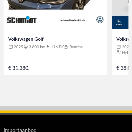
Volkswagen Golf
Volksw
2025
3.800 km
116 PK
Benzine
2025
Hybri
€ 31.380,-
€ 38.0
Importaanbod