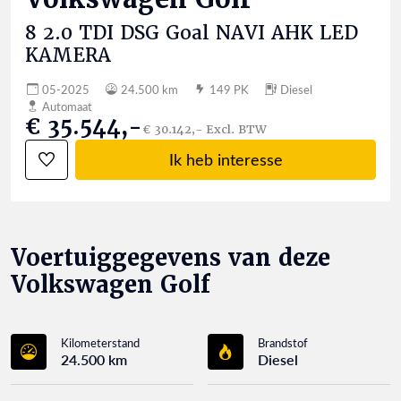
8 2.0 TDI DSG Goal NAVI AHK LED
KAMERA
05-2025
24.500 km
149 PK
Diesel
Automaat
€ 35.544,-
€ 30.142,- Excl. BTW
Ik heb interesse
Voertuiggegevens van deze
Volkswagen Golf
Kilometerstand
Brandstof
24.500 km
Diesel