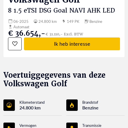
8 1.5 eTSI DSG Goal NAVI AHK LED
06-2025
24.800 km
149 PK
Benzine
Automaat
€ 36.654,-
€ 31.110,- Excl. BTW
Ik heb interesse
Voertuiggegevens van deze
Volkswagen Golf
Kilometerstand
Brandstof
24.800 km
Benzine
Vermogen
Transmissie