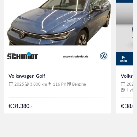
Volkswagen Golf
Volksw
2025
3.800 km
116 PK
Benzine
2025
Hybri
€ 31.380,-
€ 38.0