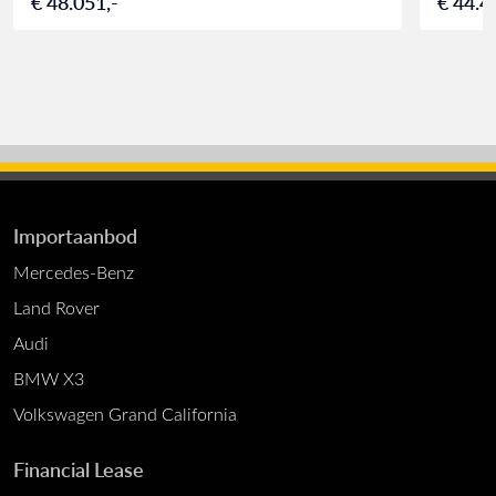
€ 48.051,-
€ 44.4
Importaanbod
Mercedes-Benz
Land Rover
Audi
BMW X3
Volkswagen Grand California
Financial Lease