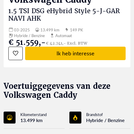
1.5 TSI DSG eHybrid Style 5-J-GAR
NAVI AHK
03-2025
13.499 km
149 PK
Hybride / Benzine
Automaat
€ 51.559,-
€ 42.741,- Excl. BTW
Ik heb interesse
Voertuiggegevens van deze
Volkswagen Caddy
Kilometerstand
Brandstof
13.499 km
Hybride / Benzine