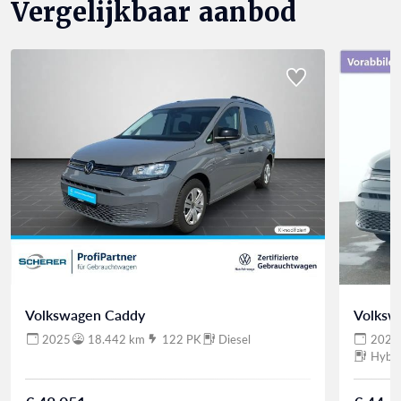
Vergelijkbaar aanbod
Volkswagen Caddy
Volksw
2025
18.442 km
122 PK
Diesel
2025
Hybri