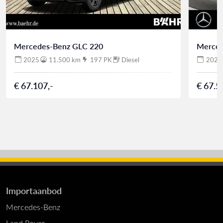
Mercedes-Benz GLC 220
Merced
2025
11.500 km
197 PK
Diesel
2025
€ 67.107,-
€ 67.5
Importaanbod
Mercedes-Benz
Land Rover