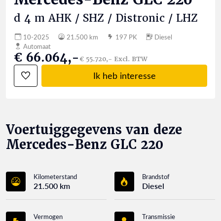
d 4 m AHK / SHZ / Distronic / LHZ
10-2025
21.500 km
197 PK
Diesel
Automaat
€ 66.064,-
€ 55.720,- Excl. BTW
Ik heb interesse
Voertuiggegevens van deze
Mercedes-Benz GLC 220
Kilometerstand
Brandstof
21.500 km
Diesel
Vermogen
Transmissie