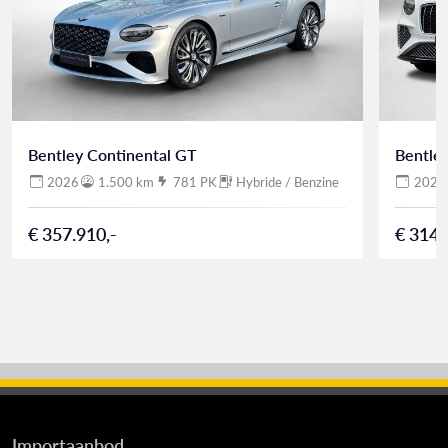
Bentley Continental GT
Bentle
2026
1.500 km
781 PK
Hybride / Benzine
2026
€ 357.910,-
€ 314.
Importaanbod