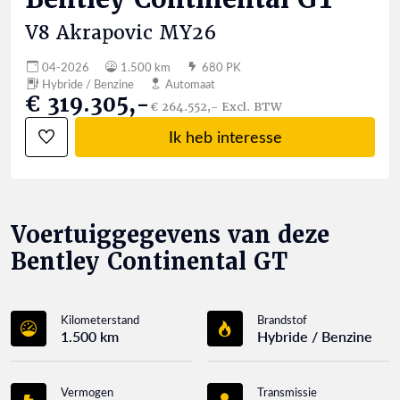
V8 Akrapovic MY26
04-2026
1.500 km
680 PK
Hybride / Benzine
Automaat
€ 319.305,-
€ 264.552,- Excl. BTW
Ik heb interesse
Voertuiggegevens van deze
Bentley Continental GT
Kilometerstand
Brandstof
1.500 km
Hybride / Benzine
Vermogen
Transmissie