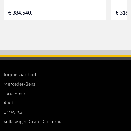
€ 384.540,-
€ 318.
Importaanbod
Mercedes-Benz
Land Rover
Audi
BMW X3
Volkswagen Grand California