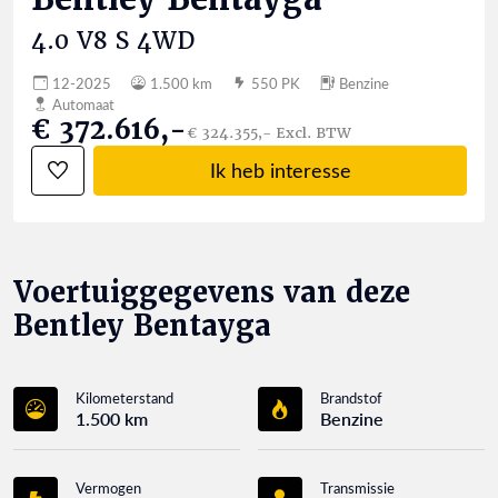
4.0 V8 S 4WD
12-2025
1.500 km
550 PK
Benzine
Automaat
€ 372.616,-
€ 324.355,- Excl. BTW
Ik heb interesse
Voertuiggegevens van deze
Bentley Bentayga
Kilometerstand
Brandstof
1.500 km
Benzine
Vermogen
Transmissie