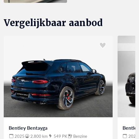
Vergelijkbaar aanbod
Bentley Bentayga
Bentle
2025
2.800 km
549 PK
Benzine
2025