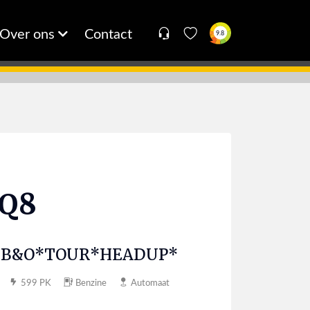
Over ons
Contact
9.8
 Q8
*B&O*TOUR*HEADUP*
599 PK
Benzine
Automaat