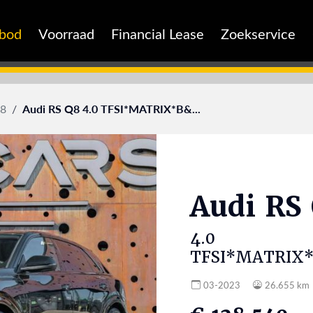
nbod
Voorraad
Financial Lease
Zoekservice
Audi RS Q8 4.0 TFSI*MATRIX*B&...
8
Audi
RS
4.0
TFSI*MATRIX
03-2023
26.655 km