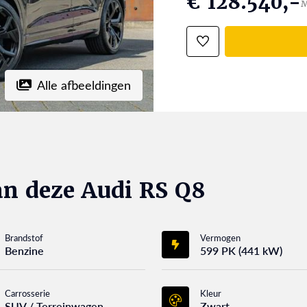
€ 128.540,-
M
Alle afbeeldingen
an deze Audi RS Q8
Brandstof
Vermogen
Benzine
599 PK (441 kW)
Carrosserie
Kleur
SUV / Terreinwagen
Zwart