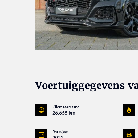
Voertuiggegevens v
Kilometerstand
26.655 km
Bouwjaar
2023