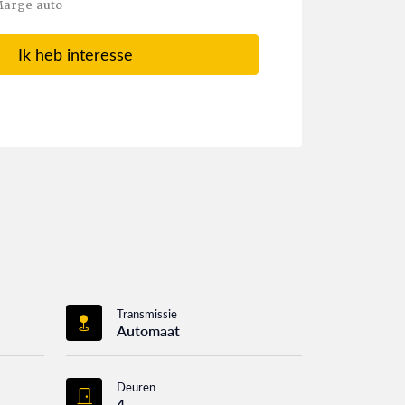
arge auto
Ik heb interesse
Transmissie
Automaat
Deuren
4