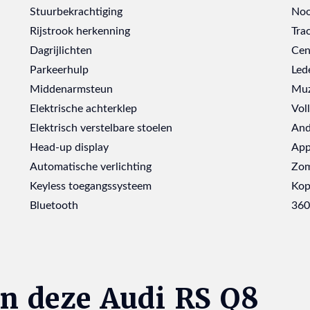
Stuurbekrachtiging
Noo
Rijstrook herkenning
Tra
Dagrijlichten
Cen
Parkeerhulp
Led
Middenarmsteun
Muz
Elektrische achterklep
Vol
Elektrisch verstelbare stoelen
And
Head-up display
App
Automatische verlichting
Zom
Keyless toegangssysteem
Kop
Bluetooth
360
n deze Audi RS Q8