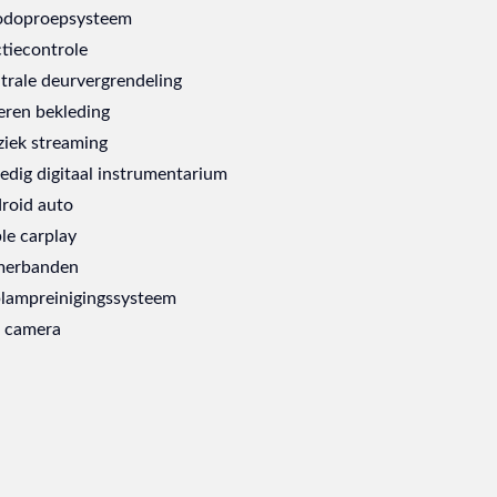
doproepsysteem
ctiecontrole
trale deurvergrendeling
eren bekleding
iek streaming
ledig digitaal instrumentarium
roid auto
le carplay
erbanden
lampreinigingssysteem
 camera