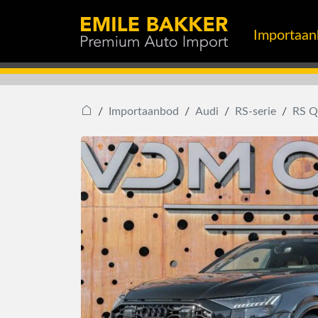
Importaa
Importaanbod
Audi
RS-serie
RS Q