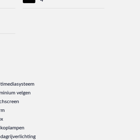
timediasysteem
minium velgen
chscreen
rm
ix
 koplampen
dagrijverlichting