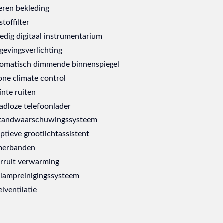
eren bekleding
stoffilter
ledig digitaal instrumentarium
evingsverlichting
omatisch dimmende binnenspiegel
one climate control
inte ruiten
adloze telefoonlader
tandwaarschuwingssysteem
ptieve grootlichtassistent
erbanden
rruit verwarming
lampreinigingssysteem
lventilatie