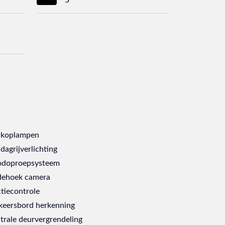
 koplampen
dagrijverlichting
doproepsysteem
ehoek camera
ctiecontrole
keersbord herkenning
trale deurvergrendeling