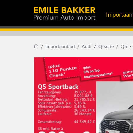
Importaa
Importaanbod
Audi
Q-serie
Q5