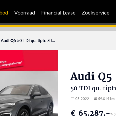
nbod
Voorraad
Financial Lease
Zoekservice
Audi Q5 50 TDI qu. tiptr. S l...
Audi
Q5
50 TDI qu. tipt
03-2022
59.014 km
€ 65.287,-
€ 5