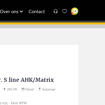
Over ons
Contact
9.8
r. S line AHK/Matrix
285 PK
Diesel
Automaat
7.031,- Excl. BTW