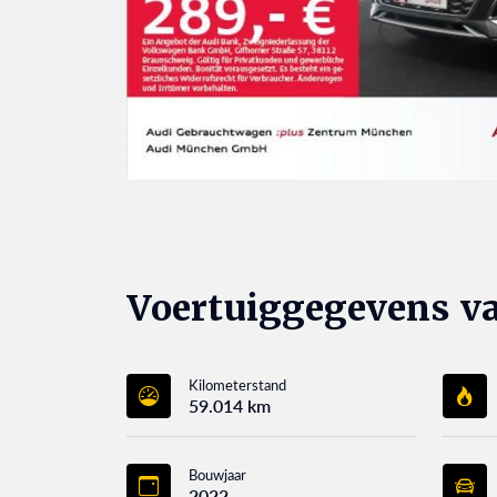
Voertuiggegevens va
Kilometerstand
59.014 km
Bouwjaar
2022