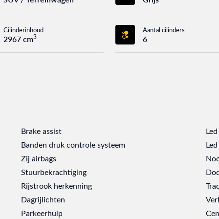
Cilinderinhoud
Aantal cilinders
3
2967 cm
6
Brake assist
Led
Banden druk controle systeem
Led 
Zij airbags
Noo
Stuurbekrachtiging
Dod
Rijstrook herkenning
Tra
Dagrijlichten
Ver
Parkeerhulp
Cen