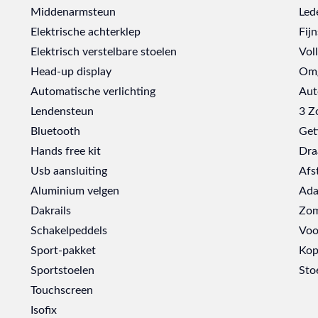
Middenarmsteun
Led
Elektrische achterklep
Fijn
Elektrisch verstelbare stoelen
Vol
Head-up display
Omg
Automatische verlichting
Aut
Lendensteun
3 Z
Bluetooth
Get
Hands free kit
Dra
Usb aansluiting
Afs
Aluminium velgen
Ada
Dakrails
Zom
Schakelpeddels
Voo
Sport-pakket
Kop
Sportstoelen
Stoe
Touchscreen
Isofix