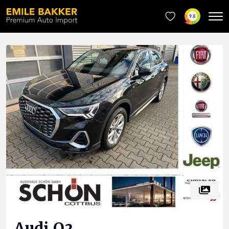
9.8
Audi
Q3