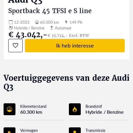
Sportback 45 TFSI e S line
12-2022
60.300 km
149 PK
Hybride / Benzine
Automaat
€ 43.042,-
€ 35.734,- Excl. BTW
Ik heb interesse
Voertuiggegevens van deze Audi
Q3
Kilometerstand
Brandstof
60.300 km
Hybride / Benzine
Vermogen
Transmissie