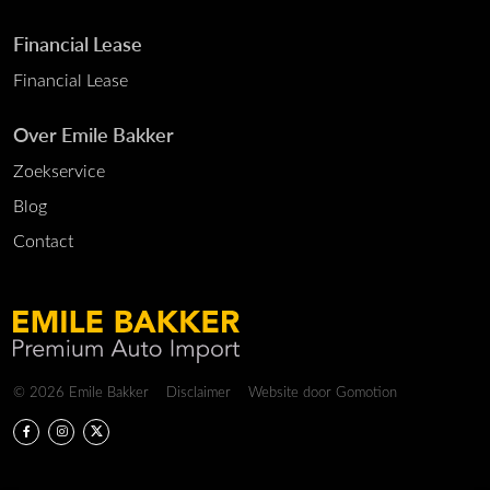
Financial Lease
Financial Lease
Over Emile Bakker
Zoekservice
Blog
Contact
Copyright navigation
© 2026 Emile Bakker
Disclaimer
Website door
Gomotion