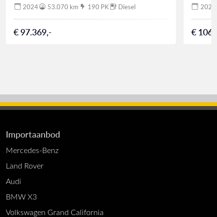
2024
53.070 km
190 PK
Diesel
2024
€ 97.369,-
€ 106.
Importaanbod
Mercedes-Benz
Land Rover
Audi
BMW X3
Volkswagen Grand California