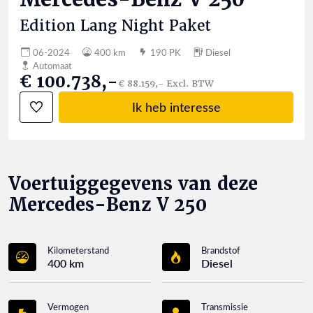
Edition Lang Night Paket
06-2024
400 km
190 PK
Diesel
Automaat
€ 100.738,-
€ 88.159,- Excl. BTW
Ik heb interesse
Voertuiggegevens van deze
Mercedes-Benz V 250
Kilometerstand
Brandstof
400 km
Diesel
Vermogen
Transmissie