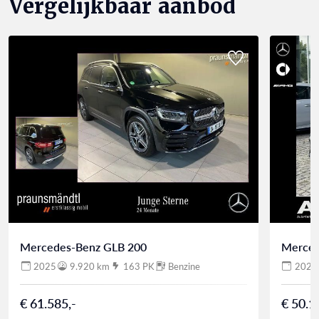
Vergelijkbaar aanbod
Mercedes-Benz GLB 200
Merced
2025
9.920 km
163 PK
Benzine
2025
€ 61.585,-
€ 50.1