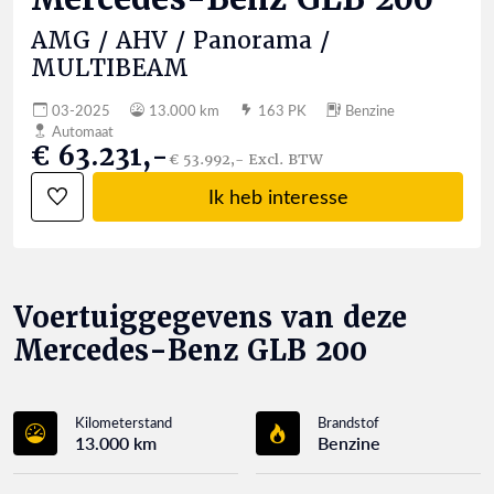
AMG / AHV / Panorama /
MULTIBEAM
03-2025
13.000 km
163 PK
Benzine
Automaat
€ 63.231,-
€ 53.992,- Excl. BTW
Ik heb interesse
Voertuiggegevens van deze
Mercedes-Benz GLB 200
Kilometerstand
Brandstof
13.000 km
Benzine