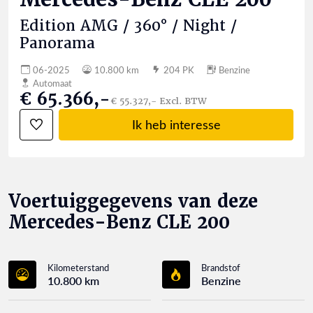
Edition AMG / 360° / Night /
Panorama
06-2025
10.800 km
204 PK
Benzine
Automaat
€ 65.366,-
€ 55.327,- Excl. BTW
Ik heb interesse
Voertuiggegevens van deze
Mercedes-Benz CLE 200
Kilometerstand
Brandstof
10.800 km
Benzine