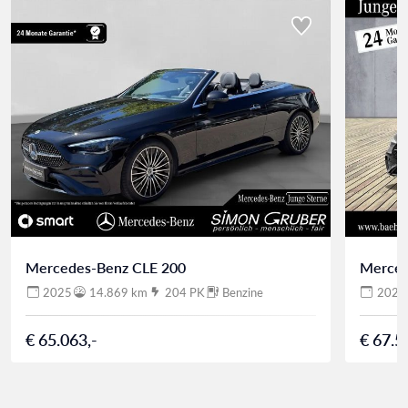
Mercedes-Benz CLE 200
Merced
2025
14.869 km
204 PK
Benzine
2025
€ 65.063,-
€ 67.5