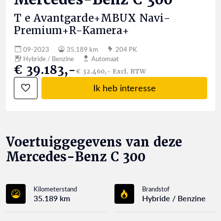
T e Avantgarde+MBUX Navi-
Premium+R-Kamera+
09-2023
35.189 km
204 PK
Hybride / Benzine
Automaat
€ 39.183,-
€ 32.460,- Excl. BTW
Ik heb interesse
Voertuiggegevens van deze
Mercedes-Benz C 300
Kilometerstand
Brandstof
35.189 km
Hybride / Benzine