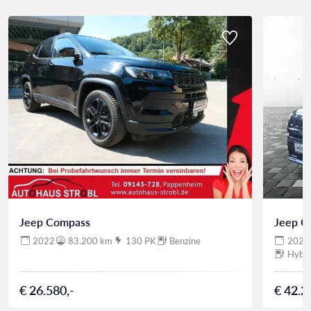
Jeep Compass
Jeep C
2022
83.200 km
130 PK
Benzine
2022
Hybri
€ 26.580,-
€ 42.2