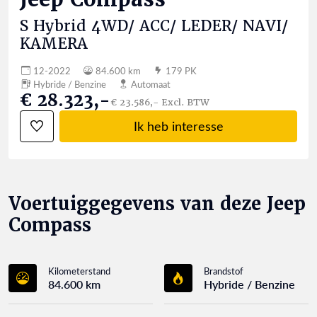
S Hybrid 4WD/ ACC/ LEDER/ NAVI/
KAMERA
12-2022
84.600 km
179 PK
Hybride / Benzine
Automaat
€ 28.323,-
€ 23.586,- Excl. BTW
Ik heb interesse
Voertuiggegevens van deze Jeep
Compass
Kilometerstand
Brandstof
84.600 km
Hybride / Benzine