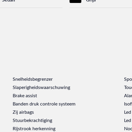
Snelheidsbegrenzer
Spo
Slaperigheidswaarschuwing
Tou
Brake assist
Ala
Banden druk controle systeem
Isof
Zij airbags
Led
Stuurbekrachtiging
Led 
Rijstrook herkenning
Noo