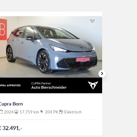
Cupra Born
Cupra Bor
2024
17.759 km
204 PK
Elektrisch
2024
€ 32.491,-
€ 32.491,