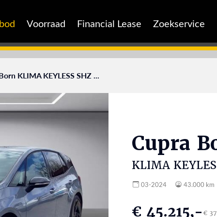
nbod
Voorraad
Financial Lease
Zoekservice
Born KLIMA KEYLESS SHZ ...
Cupra
B
KLIMA KEYLES
03-2024
43.000 km
€ 45.215,-
€ 37