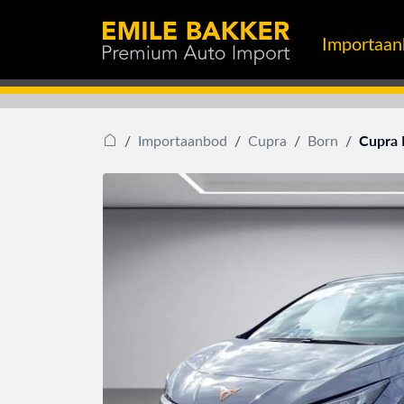
Importaa
Cupra 
Importaanbod
Cupra
Born