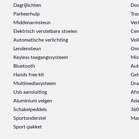
Dagrijlichten
Dod
Parkeerhulp
Tra
Middenarmsteun
Ver
Elektrisch verstelbare stoelen
Cen
Automatische verlichting
Vol
Lendensteun
Omg
Keyless toegangssysteem
Mis
Bluetooth
Aut
Hands free kit
Get
Multimediasysteem
Dra
Usb aansluiting
Afs
Aluminium velgen
Ada
Schakelpeddels
360
Sportonderstel
Mas
Sport-pakket