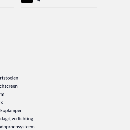
rtstoelen
chscreen
rm
ix
 koplampen
dagrijverlichting
doproepsysteem