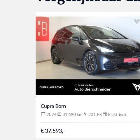
Cupra Born
2024
31.690 km
231 PK
Elektrisch
€ 37.593,-