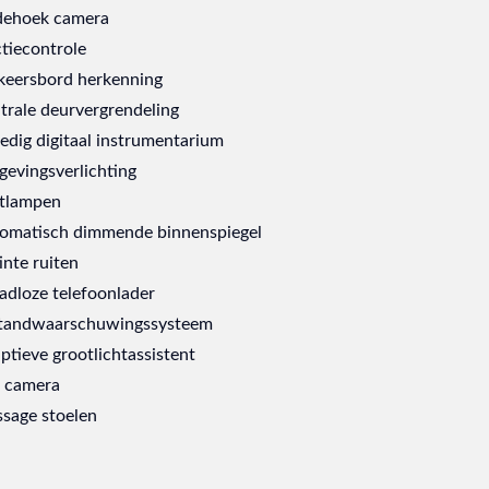
ehoek camera
ctiecontrole
keersbord herkenning
trale deurvergrendeling
ledig digitaal instrumentarium
evingsverlichting
tlampen
omatisch dimmende binnenspiegel
inte ruiten
adloze telefoonlader
tandwaarschuwingssysteem
ptieve grootlichtassistent
 camera
sage stoelen