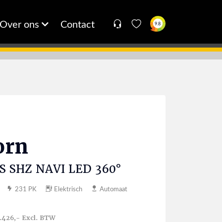
Over ons
Contact
9.8
orn
S SHZ NAVI LED 360°
231 PK
Elektrisch
Automaat
.426,- Excl. BTW