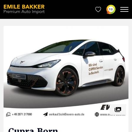
9.8
Cupra
Born