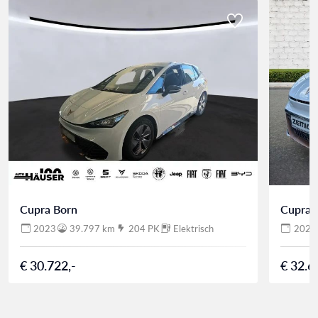
Cupra Born
Cupra 
2023
39.797 km
204 PK
Elektrisch
2023
€ 30.722,-
€ 32.6