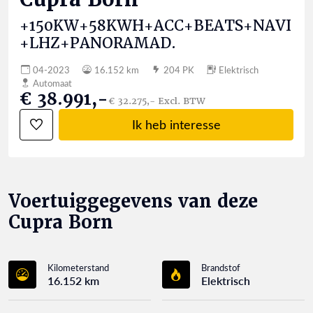
+150KW+58KWH+ACC+BEATS+NAVI
+LHZ+PANORAMAD.
04-2023
16.152 km
204 PK
Elektrisch
Automaat
€ 38.991,-
€ 32.275,- Excl. BTW
Ik heb interesse
Voertuiggegevens van deze
Cupra Born
Kilometerstand
Brandstof
16.152 km
Elektrisch