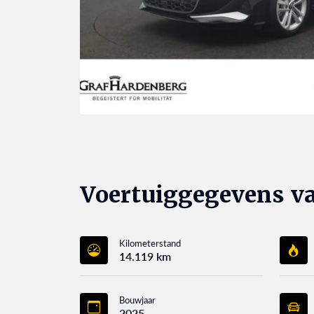
Voertuiggegevens va
Kilometerstand
14.119 km
Bouwjaar
2025