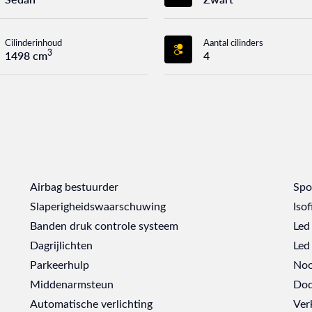
Cilinderinhoud
Aantal cilinders
3
1498 cm
4
Airbag bestuurder
Spo
Slaperigheidswaarschuwing
Isof
Banden druk controle systeem
Led
Dagrijlichten
Led 
Parkeerhulp
Noo
Middenarmsteun
Dod
Automatische verlichting
Ver