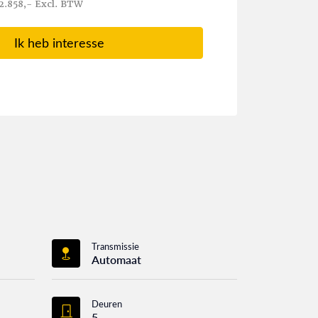
2.858,- Excl. BTW
Ik heb interesse
Transmissie
Automaat
Deuren
5