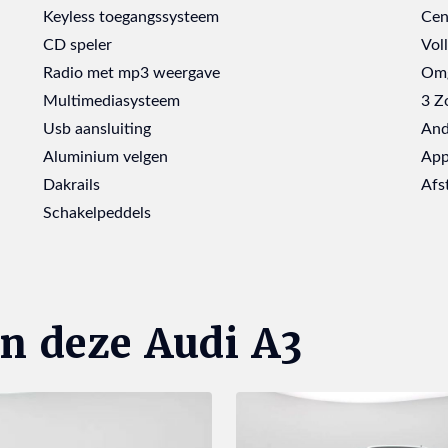
Keyless toegangssysteem
Cen
CD speler
Vol
Radio met mp3 weergave
Omg
Multimediasysteem
3 Z
Usb aansluiting
And
Aluminium velgen
App
Dakrails
Afs
Schakelpeddels
n deze Audi A3