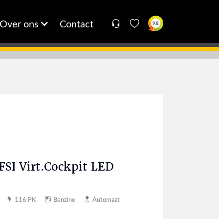
Over ons
Contact
9.8
FSI Virt.Cockpit LED
116 PK
Benzine
Automaat