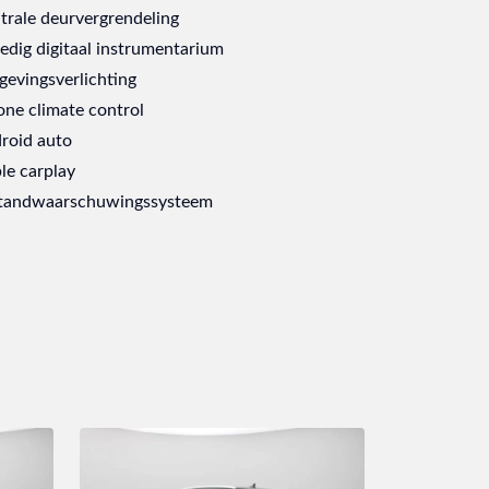
trale deurvergrendeling
ledig digitaal instrumentarium
evingsverlichting
one climate control
roid auto
le carplay
tandwaarschuwingssysteem