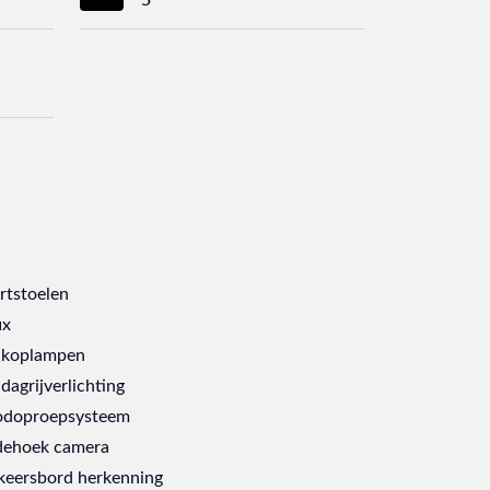
rtstoelen
ix
 koplampen
dagrijverlichting
doproepsysteem
ehoek camera
keersbord herkenning