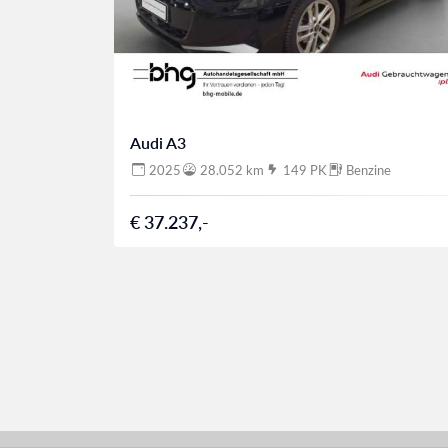
Audi A3
2025
28.052 km
149 PK
Benzine
€ 37.237,-