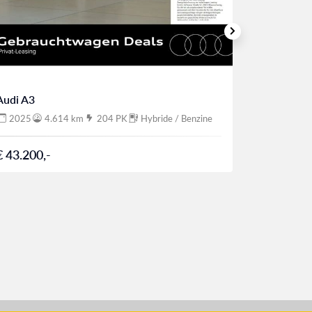
Audi A3
Audi A3
2025
4.614 km
204 PK
Hybride / Benzine
2025
€ 43.200,-
€ 38.208,