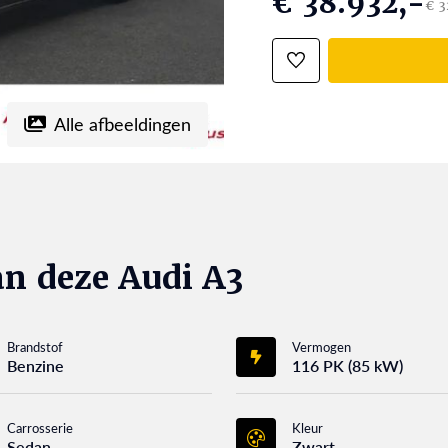
€ 38.932,-
€ 3
Alle afbeeldingen
n deze Audi A3
Brandstof
Vermogen
Benzine
116 PK (85 kW)
Carrosserie
Kleur
Sedan
Zwart