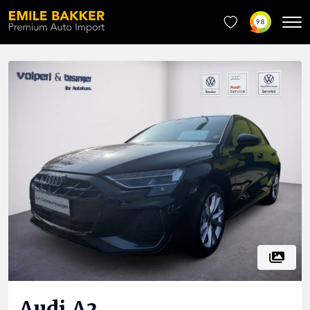
9.8
Audi
A3