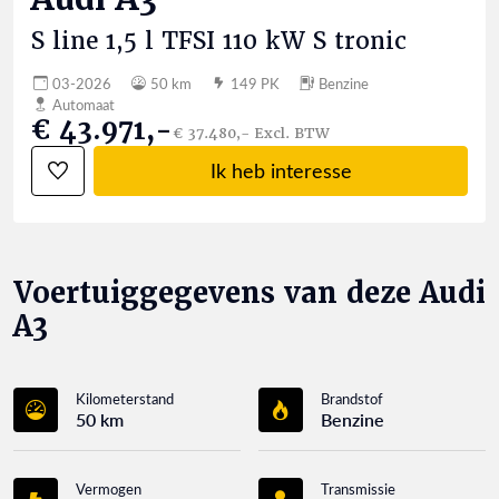
S line 1,5 l TFSI 110 kW S tronic
03-2026
50 km
149 PK
Benzine
Automaat
€ 43.971,-
€ 37.480,- Excl. BTW
Ik heb interesse
Voertuiggegevens van deze Audi
A3
Kilometerstand
Brandstof
50 km
Benzine
Vermogen
Transmissie